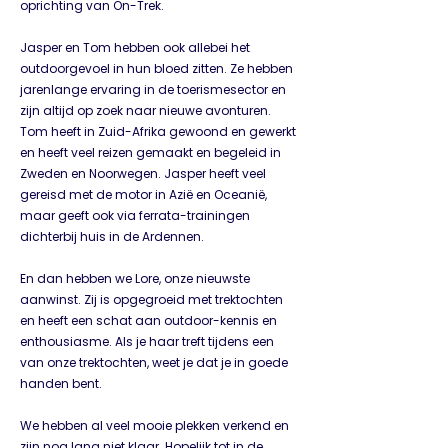
oprichting van On-Trek.
Jasper en Tom hebben ook allebei het
outdoorgevoel in hun bloed zitten. Ze hebben
jarenlange ervaring in de toerismesector en
zijn altijd op zoek naar nieuwe avonturen.
Tom heeft in Zuid-Afrika gewoond en gewerkt
en heeft veel reizen gemaakt en begeleid in
Zweden en Noorwegen. Jasper heeft veel
gereisd met de motor in Azië en Oceanië,
maar geeft ook via ferrata-trainingen
dichterbij huis in de Ardennen.
En dan hebben we Lore, onze nieuwste
aanwinst. Zij is opgegroeid met trektochten
en heeft een schat aan outdoor-kennis en
enthousiasme. Als je haar treft tijdens een
van onze trektochten, weet je dat je in goede
handen bent.
We hebben al veel mooie plekken verkend en
zijn nog lang niet klaar. Hopelijk tot in de