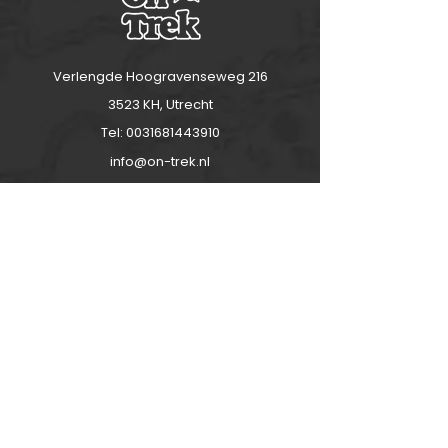
Verlengde Hoogravenseweg 216
3523 KH, Utrecht
Tel:
0031681443910
info@on-trek.nl
Over ons/ contact
Over ons
Contact
AGV 2025 - J&J On-Trek
Dolomiti - Slovenia - Corsica
AGV 2025 - JVP Travel
Atlas - Picos - Kaap - Hardanger