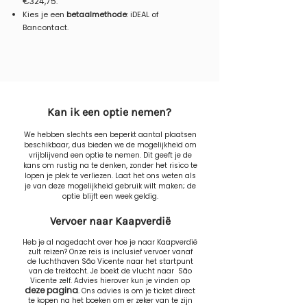
€324,75
.
Kies je een
betaalmethode
: iDEAL of
Bancontact.
Kan ik een optie nemen?
We hebben slechts een beperkt aantal plaatsen
beschikbaar, dus bieden we de mogelijkheid om
vrijblijvend een optie te nemen. Dit geeft je de
kans om rustig na te denken, zonder het risico te
lopen je plek te verliezen. Laat het ons weten als
je van deze mogelijkheid gebruik wilt maken; de
optie blijft een week geldig.
Vervoer naar Kaapverdië
Heb je al nagedacht over hoe je naar Kaapverdië
zult reizen? Onze reis is inclusief vervoer vanaf
de luchthaven São Vicente naar het startpunt
van de trektocht. Je boekt de vlucht naar São
Vicente zelf. Advies hierover kun je vinden op
deze pagina
. Ons advies is om je ticket direct
te kopen na het boeken om er zeker van te zijn