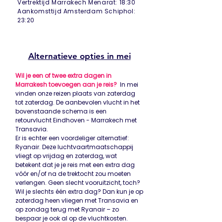
Vertrektijd Marrakech Menarat: 18:30
Aankomsttijd Amsterdam Schiphol:
23:20
Alternatieve opties in mei
Wil je een of twee extra dagen in
Marrakesh toevoegen aan je reis?
In mei
vinden onze reizen plaats van zaterdag
tot zaterdag. De aanbevolen vlucht in het
bovenstaande schema is een
retourvlucht Eindhoven - Marrakech met
Transavia.
Er is echter een voordeliger alternatief:
Ryanair. Deze luchtvaartmaatschappij
vliegt op vrijdag en zaterdag, wat
betekent dat je je reis met een extra dag
vóór en/of na de trektocht zou moeten
verlengen. Geen slecht vooruitzicht, toch?
Wil je slechts één extra dag? Dan kun je op
zaterdag heen vliegen met Transavia en
op zondag terug met Ryanair – zo
bespaar je ook al op de vluchtkosten.