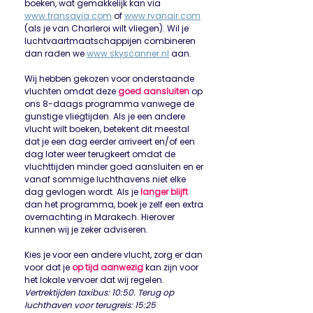
boeken, wat gemakkelijk kan via
www.transavia.com
of
www.ryanair.com
(als je van Charleroi wilt vliegen). Wil je
luchtvaartmaatschappijen combineren
dan raden we
www.skyscanner.nl
aan.
Wij hebben gekozen voor onderstaande
vluchten omdat deze
goed aansluiten
op
ons 8-daags programma vanwege de
gunstige vliegtijden. Als je een andere
vlucht wilt boeken, betekent dit meestal
dat je een dag eerder arriveert en/of een
dag later weer terugkeert omdat de
vluchttijden minder goed aansluiten en er
vanaf sommige luchthavens niet elke
dag gevlogen wordt. Als je
langer blijft
dan het programma, boek je zelf een extra
overnachting in Marakech. Hierover
kunnen wij je zeker adviseren.
Kies je voor een andere vlucht, zorg er dan
voor dat je
op tijd aanwezig
kan zijn voor
het lokale vervoer dat wij regelen.
Vertrektijden taxibus: 10:50. Terug op
luchthaven voor terugreis: 15:25