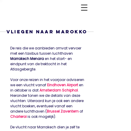
Vliegen naar marokko
De reis die we aanbieden omvat vervoer
met een taxibus tussen luchthaven
Marrakech Menara
en het start- en
eindpunt van de trektocht in het
Atlasgebergte.
Voor onze reizen in het voorjaar adviseren
we een vlucht vanaf
Eindhoven Airport
en
in oktober is dat
Amsterdam Schiphol
.
Hieronder tonen we de details van deze
vluchten. Uiteraard kun je ook een andere
vlucht boeken, eventueel vanaf een
andere luchthaven (
Brussel Zaventem
of
Charleroi
is ook mogelijk).
De vlucht naar Marrakech dien je zelf te