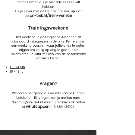
het ons weten als je hier advies
over
wilt
hebben.
Als je liever met de trein wilt reizen, kijk dan
on-trek.nl/trein-venetie
op
.
Trainingsweekend
Het weekend in de Belgische Ardennen zit
standaard inbegrepen in de prijs. Per reis is er
een weekend voorzien waar jullie alles te weten
krijgen om veilig op weg te gaan in de
Dolomieten
. Je kunt zelf een van de beschikbare
datums kiezen:
13 - 14 jun
18 - 19 jul
Vragen?
We horen het graag als we iets voor je kunnen
betekenen. Bij vragen kun je mailen naar
dolomiti@on-trek.nl
maar uiteraard ook bellen
whats
appen
of
(+31681443910).