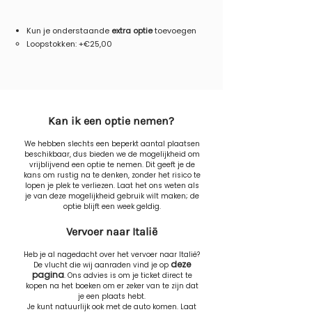
Kun je onderstaande
extra optie
toevoegen
​Loopstokken: +€25,00
Kan ik een optie nemen?
We hebben slechts een beperkt aantal plaatsen
beschikbaar, dus bieden we de mogelijkheid om
vrijblijvend een optie te nemen. Dit geeft je de
kans om rustig na te denken, zonder het risico te
lopen je plek te verliezen. Laat het ons weten als
je van deze mogelijkheid gebruik wilt maken; de
optie blijft een week geldig.
Vervoer naar Italië
Heb je al nagedacht over het vervoer naar Italië?
deze
De vlucht die wij aanraden vind j
e
op
pagina
. Ons advies is om je ticket direct te
kopen na het boeken om er zeker van te zijn dat
je een plaats hebt.
Je kunt natuurlijk ook met de
auto ko
men. Laat