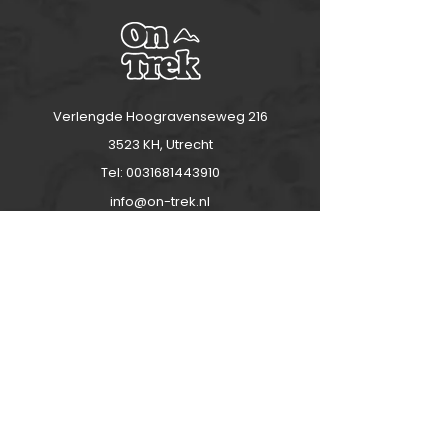
Verlengde Hoogravenseweg 216
3523 KH, Utrecht
Tel:
0031681443910
info@on-trek.nl
Over ons/ contact
Over ons
Contact
AGV 2025 - J&J On-Trek
Dolomiti - Slovenia - Corsica
AGV 2025 - JVP Travel