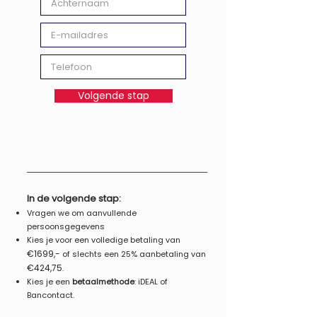
Volgende stap
In de volgende stap:
Vragen we om aan
vullende
persoonsgegevens
Kies je voor
een volledige betaling van
€169
9,-
of slechts een 2
5% aanbetaling van
€424,75
.
Kies je een
betaalmethode
: iDEAL of
Bancontact.