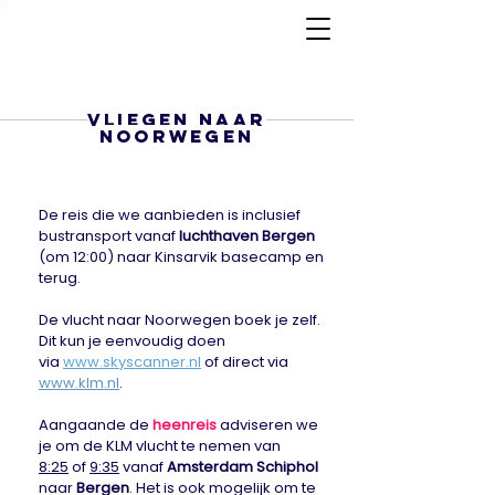
Vliegen naar
NOORWEGEN
De reis die we aanbieden is inclusief
bustransport vanaf
luchthaven Bergen
(om 12:00)
naar Kinsarvik basecamp en
terug.
De vlucht naar Noorwegen boek je zelf.
Dit kun je eenvoudig doen
via
www.skyscanner.nl
of direct via
www.klm.nl
.
Aangaande de
heenreis
adviseren we
je om de KLM vlucht te nemen van
8:25
of
9:35
vanaf
Amsterdam Schiphol
naar
Bergen
. Het is ook mogelijk om te