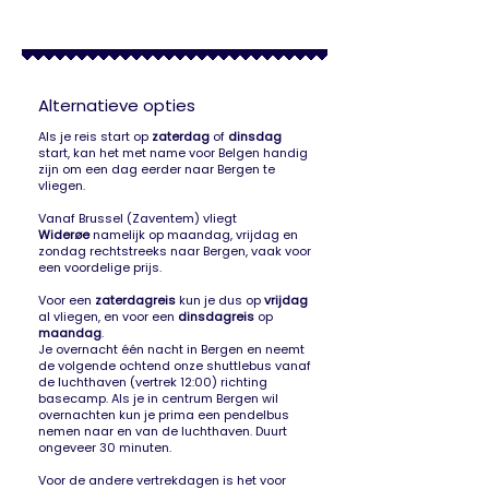
Alternatieve opties
Als je reis start op
zaterdag
of
dinsdag
start, kan het met name voor Belgen handig
zijn om een dag eerder naar Bergen te
vliegen.
Vanaf Brussel (Zaventem) vliegt
Widerøe
namelijk op maandag, vrijdag en
zondag rechtstreeks naar Bergen, vaak voor
een voordelige prijs.
Voor een
zaterdagreis
kun je dus op
vrijdag
al vliegen, en voor een
dinsdagreis
op
maandag
.
Je overnacht één nacht in Bergen en neemt
de volgende ochtend onze shuttlebus vanaf
de luchthaven (vertrek 12:00) richting
basecamp. Als je in centrum Bergen wil
overnachten kun je prima een pendelbus
nemen naar en van de luchthaven. Duurt
ongeveer 30 minuten.
Voor de andere vertrekdagen is het voor