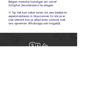
Belgen meestal handiger om vanaf
Schiphol (Amsterdam) te vliegen.
💡 Tip: Het kan zeker lonen om een beetje te
experimenteren in Skyscanner. En als je er
niet uitkomt kun je altijd even contact met
ons opnemen. Whatsapp ook mogelijk.
Verlengde Hoogravenseweg 216
3523 KH, Utrecht
Tel:
0031681443910
info@on-trek.nl
Over ons/ contact
Over ons