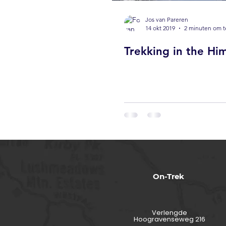
Jos van Pareren
14 okt 2019
2 minuten om t
Trekking in the Hi
On-Trek
Verlengde
Hoogravenseweg 216