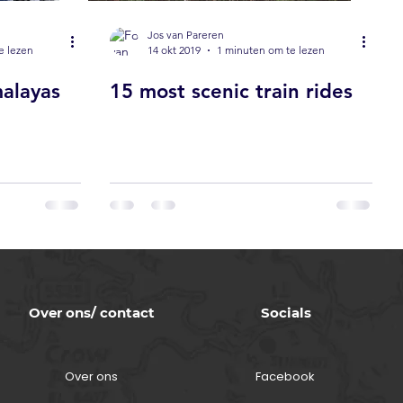
Jos van Pareren
e lezen
14 okt 2019
1 minuten om te lezen
malayas
15 most scenic train rides
Over ons/ contact
Socials
Over ons
Facebook