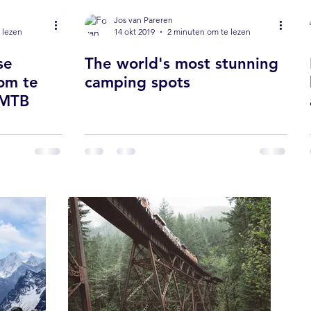
Jos van Pareren
 lezen
14 okt 2019
2 minuten om te lezen
se
The world's most stunning
om te
camping spots
-MTB